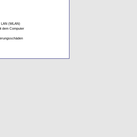
ess LAN (WLAN)
it dem Computer
cherungsschäden