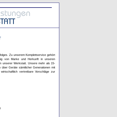
T
Erfolges. Zu unserem Komplettservice gehört
ig von Marke und Herkunft in unseren
in unserer Werkstatt. Unsere mehr als 15-
en über Geräte sämtlicher Generationen mit
wirtschaftlich vertretbare Vorschläge zur
g