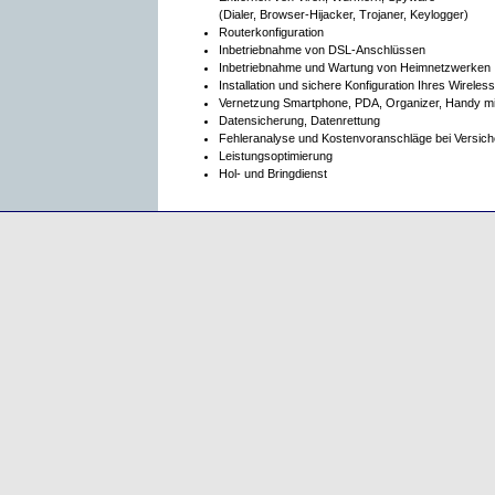
(Dialer, Browser-Hijacker, Trojaner, Keylogger)
Routerkonfiguration
Inbetriebnahme von DSL-Anschlüssen
Inbetriebnahme und Wartung von Heimnetzwerken
Installation und sichere Konfiguration Ihres Wirel
Vernetzung Smartphone, PDA, Organizer, Handy m
Datensicherung, Datenrettung
Fehleranalyse und Kostenvoranschläge bei Versi
Leistungsoptimierung
Hol- und Bringdienst